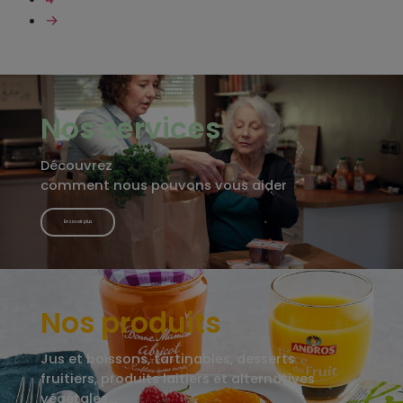
→
Nos services
Découvrez
comment nous pouvons vous aider
En savoir plus
Nos produits
Jus et boissons, tartinables, desserts
fruitiers, produits laitiers et alternatives
végétales…