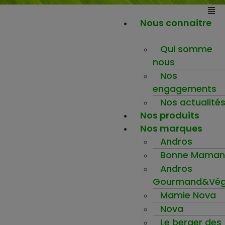
Nous connaitre
Qui somme
nous
Nos
engagements
Nos actualité
Nos produits
Nos marques
Andros
Bonne Maman
Andros
Gourmand&Vég
Mamie Nova
Nova
Le berger des