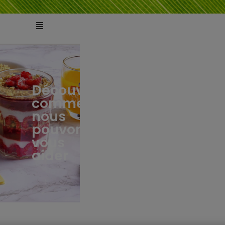
Découvrez
comment
ts
tés
nous
pouvons
vous
aider