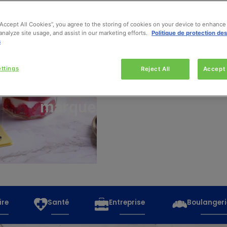
“Accept All Cookies”, you agree to the storing of cookies on your device to enhance 
analyze site usage, and assist in our marketing efforts.
Politique de protection de
s
Découvrez
toutes
ttings
Reject All
Accept 
les
marques
ire
Santé
Entreprise
Boulangeri