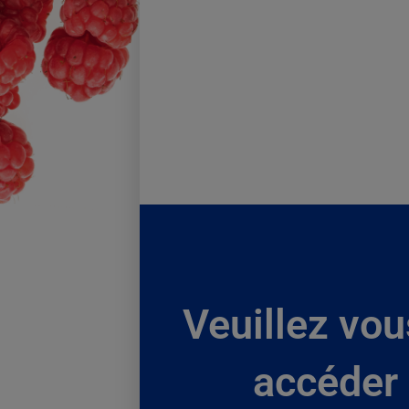
Veuillez vou
accéder 