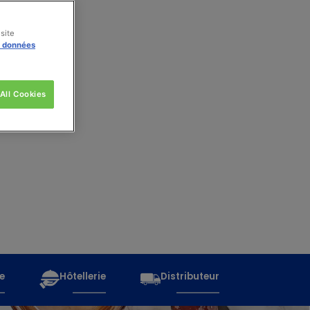
site
s données
All Cookies
e
Hôtellerie
Distributeur