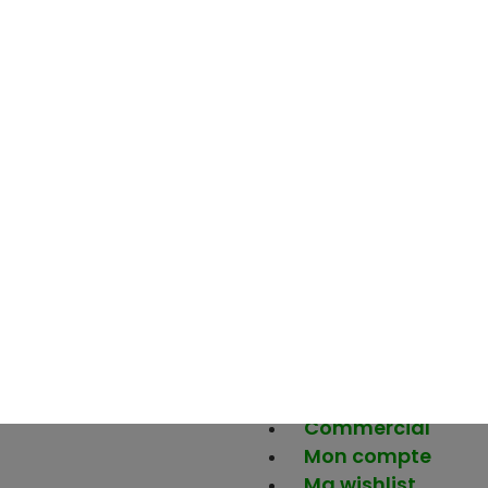
fruits
Force+
Be-Nuts
Inspirez-vous
Votre activité
Etablissement
scolaire
Etablissement
santé
Ehpad
Entreprise
Boulangerie
Hôtellerie
Distributeur
Commercial
Mon compte
Ma wishlist