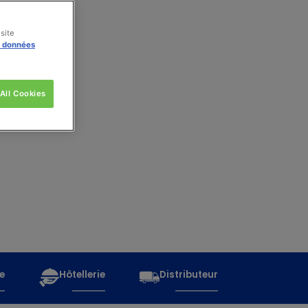
site
s données
All Cookies
e
Hôtellerie
Distributeur