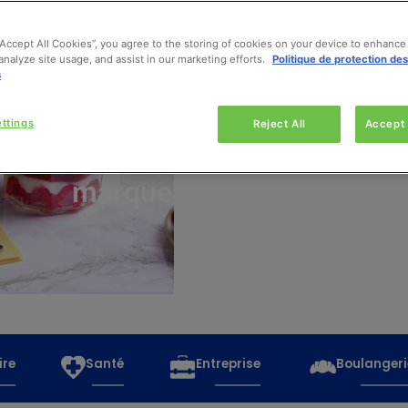
“Accept All Cookies”, you agree to the storing of cookies on your device to enhance 
analyze site usage, and assist in our marketing efforts.
Politique de protection de
s
Découvrez
toutes
ttings
Reject All
Accept 
les
marques
ire
Santé
Entreprise
Boulangeri