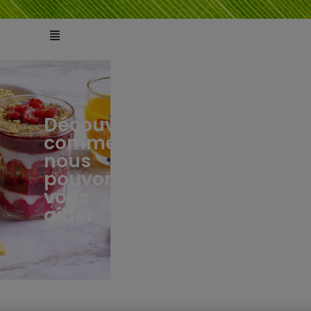
Découvrez
comment
ts
tés
nous
pouvons
vous
aider