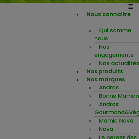
Nous connaitre
Qui somme
nous
Nos
engagements
Nos actualité
Nos produits
Nos marques
Andros
Bonne Maman
Andros
Gourmand&Vég
Mamie Nova
Nova
Le berger des