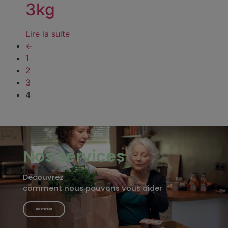
3kg
Lire la suite
←
1
2
3
4
Nos services
Découvrez
comment nous pouvons vous aider
En savoir plus