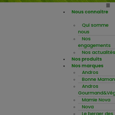
Nous connaitre
Qui somme
nous
Nos
engagements
Nos actualité
Nos produits
Nos marques
Andros
Bonne Maman
Andros
Gourmand&Vég
Mamie Nova
Nova
Le berger des