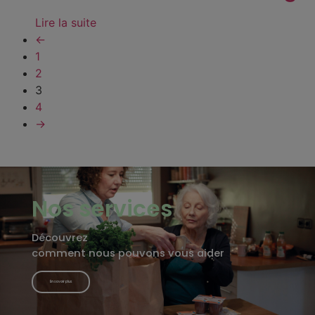
Lire la suite
←
1
2
3
4
→
Nos services
Découvrez
comment nous pouvons vous aider
En savoir plus