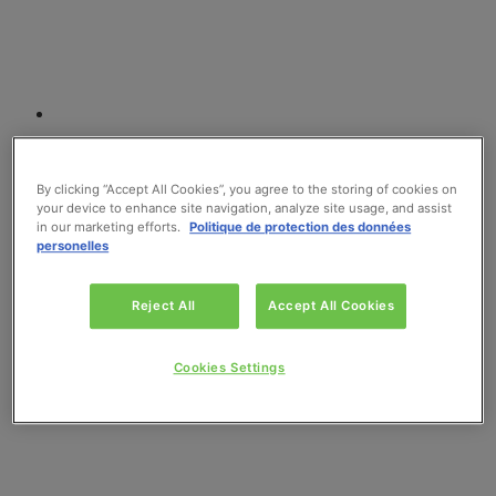
CONFITURE DE CERISES
NOIRES 370g
By clicking “Accept All Cookies”, you agree to the storing of cookies on
your device to enhance site navigation, analyze site usage, and assist
in our marketing efforts.
Politique de protection des données
personelles
Lire la suite
Reject All
Accept All Cookies
Cookies Settings