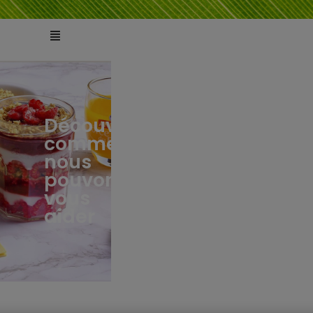
Découvrez
comment
ts
tés
nous
pouvons
vous
aider