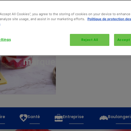
“Accept All Cookies”, you agree to the storing of cookies on your device to enhance 
analyze site usage, and assist in our marketing efforts.
Politique de protection de
s
Découvrez
toutes
ttings
Reject All
Accept 
les
marques
ire
Santé
Entreprise
Boulangeri