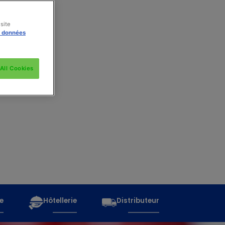
site
s données
All Cookies
e
Hôtellerie
Distributeur