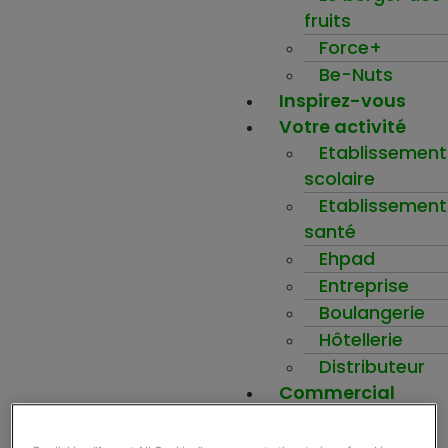
fruits
Force+
Be-Nuts
Inspirez-vous
Votre activité
Etablissement
scolaire
Etablissement
santé
Ehpad
Entreprise
Boulangerie
Hôtellerie
Distributeur
Commercial
Mon compte
Ma wishlist