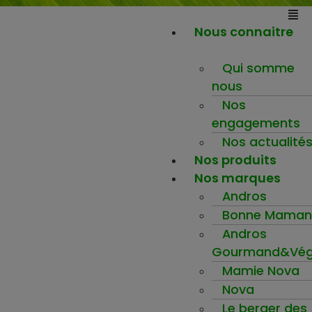
Nous connaitre
Qui somme
nous
Nos
engagements
Nos actualité
Nos produits
Nos marques
Andros
Bonne Maman
Andros
Gourmand&Vég
Mamie Nova
Nova
Le berger des