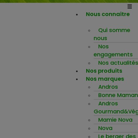
Nous connaitre
Qui somme
nous
Nos
engagements
Nos actualité
Nos produits
Nos marques
Andros
Bonne Maman
Andros
Gourmand&Vég
Mamie Nova
Nova
Le berger des