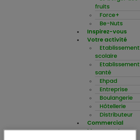
fruits
Force+
Be-Nuts
Inspirez-vous
Votre activité
Etablissement
scolaire
Etablissement
santé
Ehpad
Entreprise
Boulangerie
Hôtellerie
Distributeur
Commercial
Mon compte
Ma wishlist