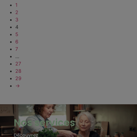
1
2
3
4
5
6
7
…
27
28
29
→
Nos services
Découvrez