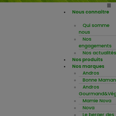
Nous connaitre
Qui somme
nous
Nos
engagements
Nos actualité
Nos produits
Nos marques
Andros
Bonne Maman
Andros
Gourmand&Vég
Mamie Nova
Nova
Le berger des