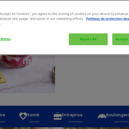
“Accept All Cookies”, you agree to the storing of cookies on your device to enhance 
analyze site usage, and assist in our marketing efforts.
Politique de protection de
s
Découvrez
toutes
ttings
Reject All
Accept 
les
marques
ire
Santé
Entreprise
Boulangeri