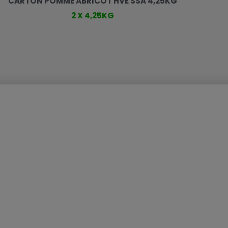
CARTON POMME ABRICOT HVE SSA 4,25KG
2 X 4,25KG