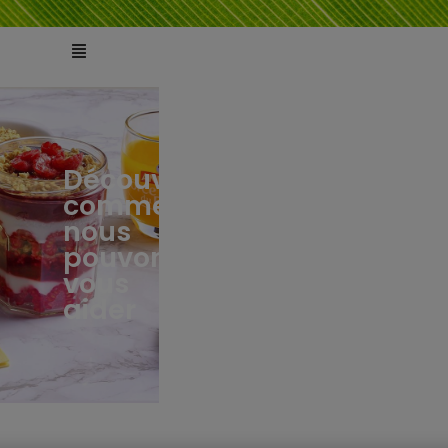
Découvrez
comment
ts
tés
nous
pouvons
vous
aider