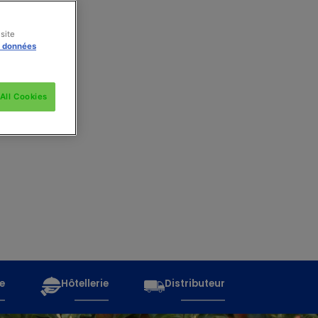
site
s données
All Cookies
e
Hôtellerie
Distributeur