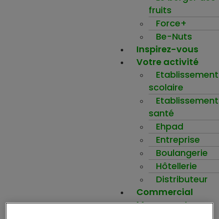
fruits
Force+
Be-Nuts
Inspirez-vous
Votre activité
Etablissement
scolaire
Etablissement
santé
Ehpad
Entreprise
Boulangerie
Hôtellerie
Distributeur
Commercial
Mon compte
Ma wishlist