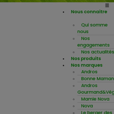
Nous connaitre
Qui somme
nous
Nos
engagements
Nos actualité
Nos produits
Nos marques
Andros
Bonne Maman
Andros
Gourmand&Vég
Mamie Nova
Nova
Le berger des