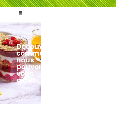
Découvrez
comment
ts
tés
nous
pouvons
vous
aider