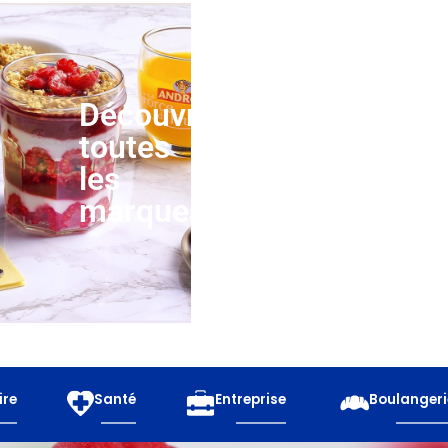
Découvrez
toutes
les
marques
ire
Santé
Entreprise
Boulangeri