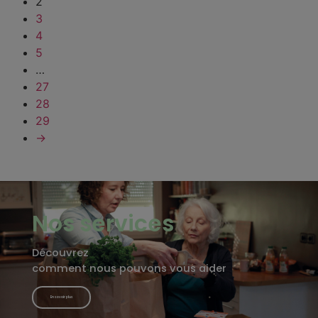
2
3
4
5
…
27
28
29
→
Nos services
Découvrez
comment nous pouvons vous aider
En savoir plus