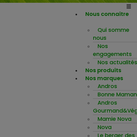
Nous connaitre
Qui somme
nous
Nos
engagements
Nos actualité
Nos produits
Nos marques
Andros
Bonne Maman
Andros
Gourmand&Vég
Mamie Nova
Nova
Le berger des