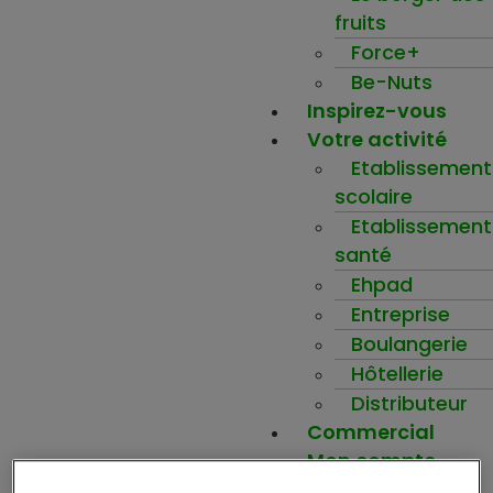
fruits
Force+
Be-Nuts
Inspirez-vous
Votre activité
Etablissement
scolaire
Etablissement
santé
Ehpad
Entreprise
Boulangerie
Hôtellerie
Distributeur
Commercial
Mon compte
Ma wishlist