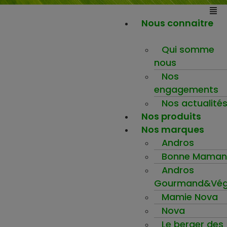
Nous connaitre
Qui somme
nous
Nos
engagements
Nos actualité
Nos produits
Nos marques
Andros
Bonne Maman
Andros
Gourmand&Vég
Mamie Nova
Nova
Le berger des