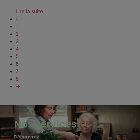
Lire la suite
←
1
2
3
4
5
6
7
8
→
Nos services
Découvrez