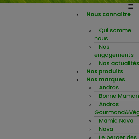
Nous connaitre
Qui somme
nous
Nos
engagements
Nos actualité
Nos produits
Nos marques
Andros
Bonne Maman
Andros
Gourmand&Vég
Mamie Nova
Nova
Le berger des