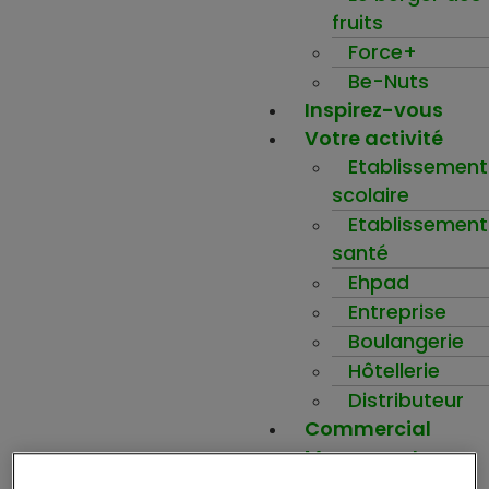
fruits
Force+
Be-Nuts
Inspirez-vous
Votre activité
Etablissement
scolaire
Etablissement
santé
Ehpad
Entreprise
Boulangerie
Hôtellerie
Distributeur
Commercial
Mon compte
Ma wishlist