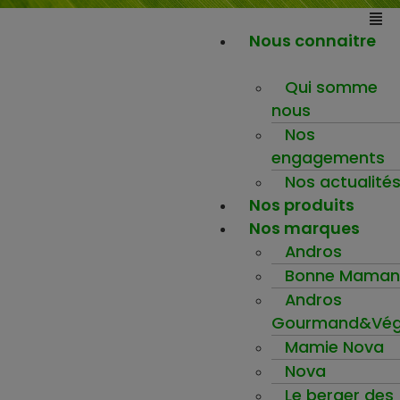
Nous connaitre
Qui somme
nous
Nos
engagements
Nos actualité
Nos produits
Nos marques
Andros
Bonne Maman
Andros
Gourmand&Vég
Mamie Nova
Nova
Le berger des