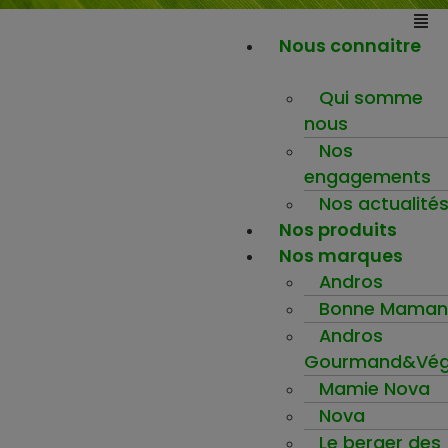
Nous connaitre
Qui somme
nous
Nos
engagements
Nos actualité
Nos produits
Nos marques
Andros
Bonne Maman
Andros
Gourmand&Vég
Mamie Nova
Nova
Le berger des