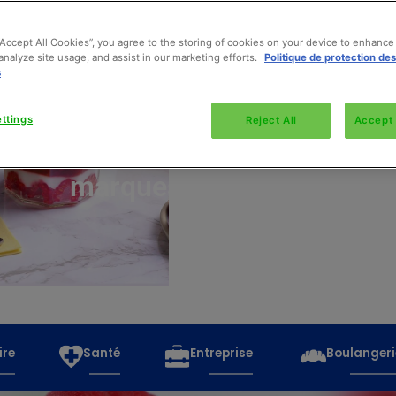
“Accept All Cookies”, you agree to the storing of cookies on your device to enhance 
analyze site usage, and assist in our marketing efforts.
Politique de protection de
s
Découvrez
toutes
ttings
Reject All
Accept 
les
marques
ire
Santé
Entreprise
Boulangeri