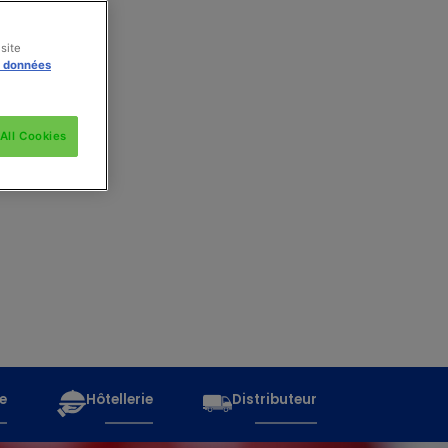
site
s données
All Cookies
e
Hôtellerie
Distributeur