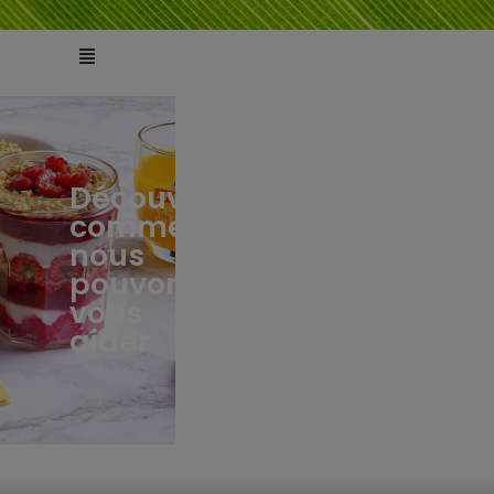
Découvrez
comment
ts
tés
nous
pouvons
vous
aider