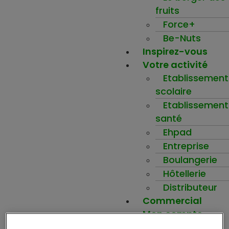
fruits
Force+
Be-Nuts
Inspirez-vous
Votre activité
Etablissement
scolaire
Etablissement
santé
Ehpad
Entreprise
Boulangerie
Hôtellerie
Distributeur
Commercial
Mon compte
Ma wishlist