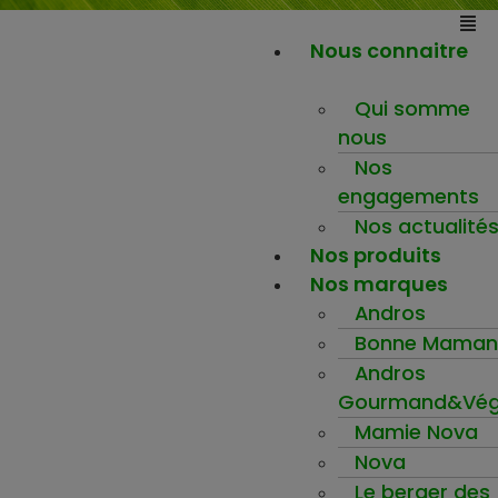
Nous connaitre
Qui somme
nous
Nos
engagements
Nos actualité
Nos produits
Nos marques
Andros
Bonne Maman
Andros
Gourmand&Vég
Mamie Nova
Nova
Le berger des