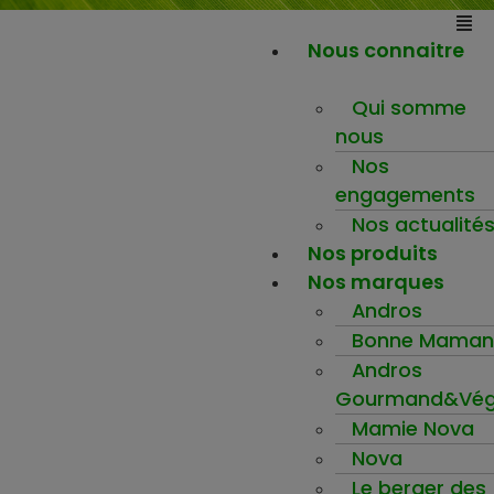
Nous connaitre
Qui somme
nous
Nos
engagements
Nos actualité
Nos produits
Nos marques
Andros
Bonne Maman
Andros
Gourmand&Vég
Mamie Nova
Nova
Le berger des