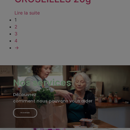
Lire la suite
1
2
3
4
→
Nos services
Découvrez
comment nous pouvons vous aider
En savoir plus