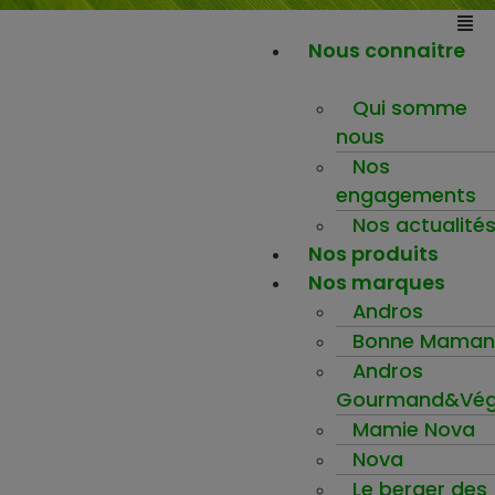
Nous connaitre
Qui somme
nous
Nos
engagements
Nos actualité
Nos produits
Nos marques
Andros
Bonne Maman
Andros
Gourmand&Vég
Mamie Nova
Nova
Le berger des