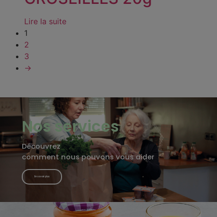
Lire la suite
1
2
3
→
Nos services
Découvrez
comment nous pouvons vous aider
En savoir plus