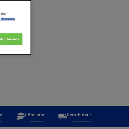
site
s données
All Cookies
e
Hôtellerie
Distributeur