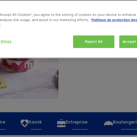
“Accept All Cookies”, you agree to the storing of cookies on your device to enhance 
analyze site usage, and assist in our marketing efforts.
Politique de protection de
s
Découvrez
toutes
ttings
Reject All
Accept 
les
marques
ire
Santé
Entreprise
Boulangeri