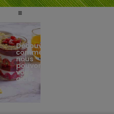
Découvrez
comment
ts
tés
nous
pouvons
vous
aider