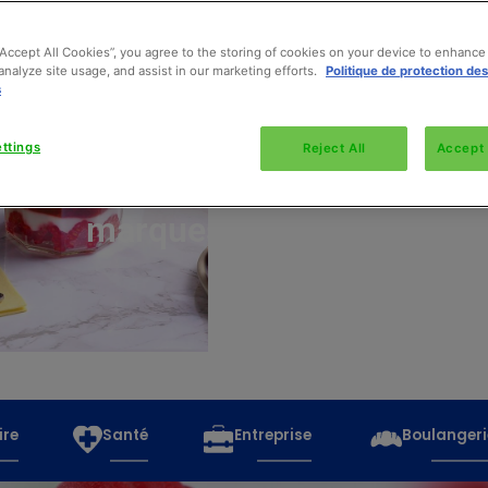
“Accept All Cookies”, you agree to the storing of cookies on your device to enhance 
analyze site usage, and assist in our marketing efforts.
Politique de protection de
s
Découvrez
toutes
ttings
Reject All
Accept 
les
marques
ire
Santé
Entreprise
Boulangeri