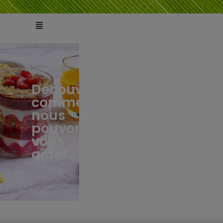
Découvrez
comment
ts
tés
nous
pouvons
vous
aider