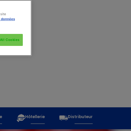
site
s données
All Cookies
e
Hôtellerie
Distributeur