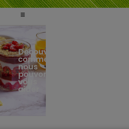
Découvrez
comment
ts
tés
nous
pouvons
vous
aider