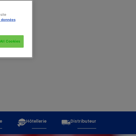
site
s données
All Cookies
e
Hôtellerie
Distributeur