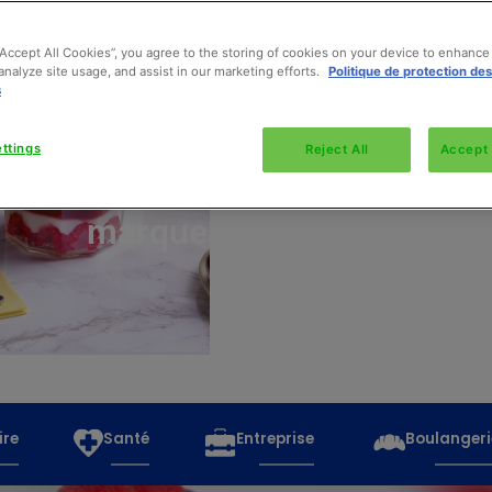
“Accept All Cookies”, you agree to the storing of cookies on your device to enhance 
analyze site usage, and assist in our marketing efforts.
Politique de protection de
s
Découvrez
toutes
ttings
Reject All
Accept 
les
marques
ire
Santé
Entreprise
Boulangeri