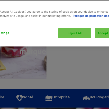
“Accept All Cookies”, you agree to the storing of cookies on your device to enhance 
analyze site usage, and assist in our marketing efforts.
Politique de protection de
s
Découvrez
toutes
ttings
Reject All
Accept 
les
marques
ire
Santé
Entreprise
Boulangeri