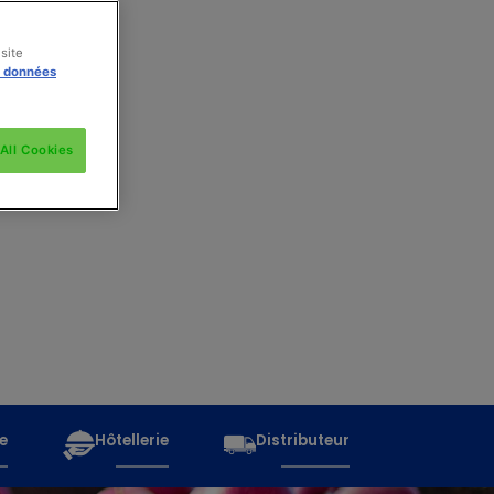
site
s données
All Cookies
e
Hôtellerie
Distributeur