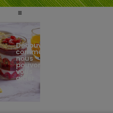
Découvrez
comment
ts
tés
nous
pouvons
vous
aider