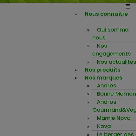
Nous connaitre
Qui somme
nous
Nos
engagements
Nos actualité
Nos produits
Nos marques
Andros
Bonne Maman
Andros
Gourmand&Vég
Mamie Nova
Nova
Le berger des