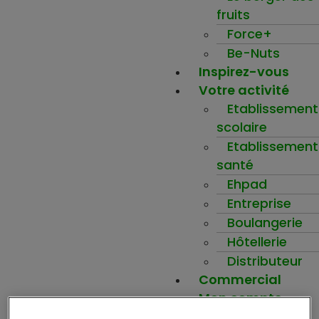
fruits
Force+
Be-Nuts
Inspirez-vous
Votre activité
Etablissement
scolaire
Etablissement
santé
Ehpad
Entreprise
Boulangerie
Hôtellerie
Distributeur
Commercial
Mon compte
Ma wishlist