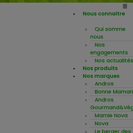
Nous connaitre
Qui somme
nous
Nos
engagements
Nos actualité
Nos produits
Nos marques
Andros
Bonne Maman
Andros
Gourmand&Vég
Mamie Nova
Nova
Le berger des