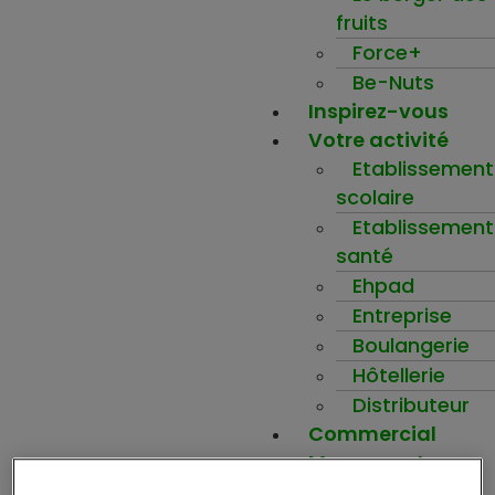
fruits
Force+
Be-Nuts
Inspirez-vous
Votre activité
Etablissement
scolaire
Etablissement
santé
Ehpad
Entreprise
Boulangerie
Hôtellerie
Distributeur
Commercial
Mon compte
Ma wishlist