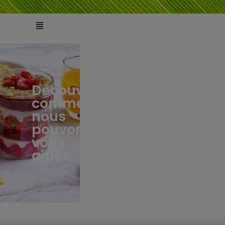
Découvrez
comment
ts
tés
nous
pouvons
vous
aider