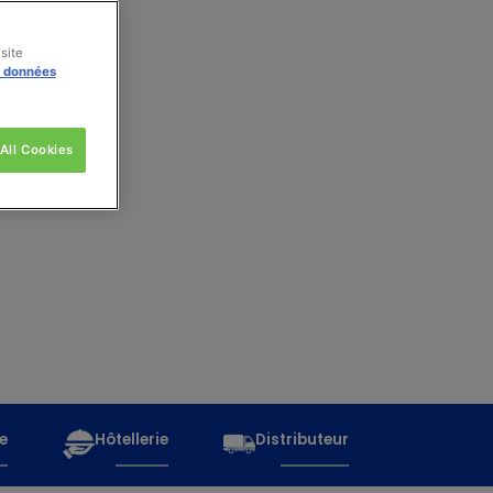
site
s données
All Cookies
e
Hôtellerie
Distributeur