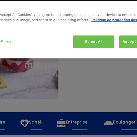
“Accept All Cookies”, you agree to the storing of cookies on your device to enhance 
analyze site usage, and assist in our marketing efforts.
Politique de protection de
s
Découvrez
toutes
ttings
Reject All
Accept 
les
marques
ire
Santé
Entreprise
Boulangeri