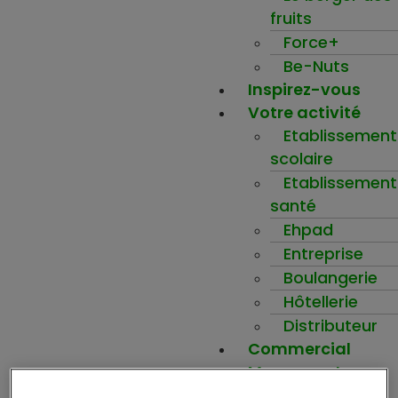
fruits
Force+
Be-Nuts
Inspirez-vous
Votre activité
Etablissement
scolaire
Etablissement
santé
Ehpad
Entreprise
Boulangerie
Hôtellerie
Distributeur
Commercial
Mon compte
Ma wishlist