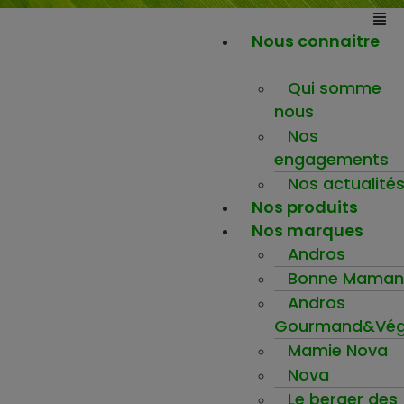
Nous connaitre
Qui somme
nous
Nos
engagements
Nos actualité
Nos produits
Nos marques
Andros
Bonne Maman
Andros
Gourmand&Vég
Mamie Nova
Nova
Le berger des