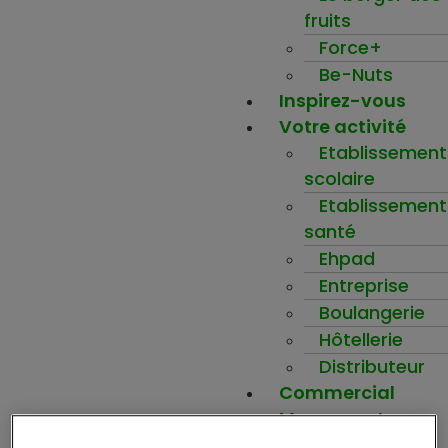
fruits
Force+
Be-Nuts
Inspirez-vous
Votre activité
Etablissement
scolaire
Etablissement
santé
Ehpad
Entreprise
Boulangerie
Hôtellerie
Distributeur
Commercial
Mon compte
Ma wishlist