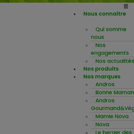
Nous connaitre
Qui somme
nous
Nos
engagements
Nos actualité
Nos produits
Nos marques
Andros
Bonne Maman
Andros
Gourmand&Vég
Mamie Nova
Nova
Le berger des