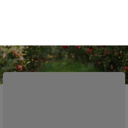
Retour au catalogue
By clicking “Accept All Cookies”, you agree to the storing of cookies on
your device to enhance site navigation, analyze site usage, and assist
in our marketing efforts.
Politique de protection des données
personelles
Reject All
Accept All Cookies
Cookies Settings