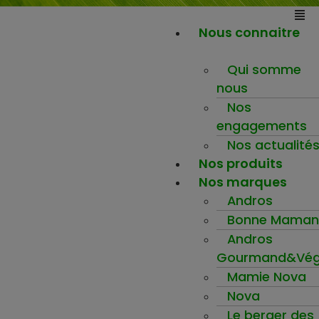
Nous connaitre
Qui somme
nous
Nos
engagements
Nos actualité
Nos produits
Nos marques
Andros
Bonne Maman
Andros
Gourmand&Vég
Mamie Nova
Nova
Le berger des