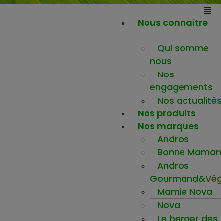
Nous connaitre
Qui somme
nous
Nos
engagements
Nos actualité
Nos produits
Nos marques
Andros
Bonne Maman
Andros
Gourmand&Vég
Mamie Nova
Nova
Le berger des