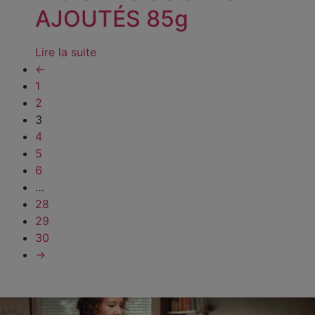
AJOUTÉS 85g
Lire la suite
←
1
2
3
4
5
6
…
28
29
30
→