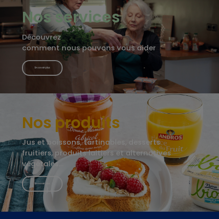
Nos services
Découvrez
comment nous pouvons vous aider
En savoir plus
Nos produits
Jus et boissons, tartinables, desserts
fruitiers, produits laitiers et alternatives
végétales…
En savoir plus