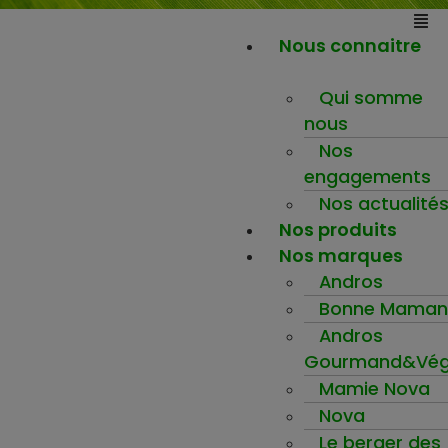
Nous connaitre
Qui somme
nous
Nos
engagements
Nos actualité
Nos produits
Nos marques
Andros
Bonne Maman
Andros
Gourmand&Vég
Mamie Nova
Nova
Le berger des