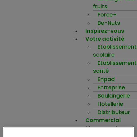
fruits
Force+
Be-Nuts
Inspirez-vous
Votre activité
Etablissement
scolaire
Etablissement
santé
Ehpad
Entreprise
Boulangerie
Hôtellerie
Distributeur
Commercial
Mon compte
Ma wishlist