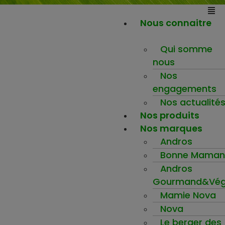
Nous connaitre
Qui somme
nous
Nos
engagements
Nos actualité
Nos produits
Nos marques
Andros
Bonne Maman
Andros
Gourmand&Vég
Mamie Nova
Nova
Le berger des