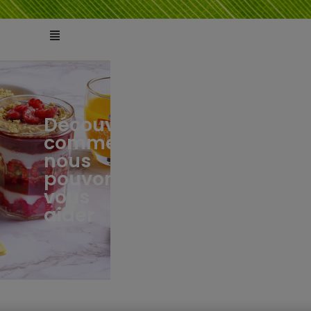
Découvrez
comment
ts
tés
nous
pouvons
vous
aider