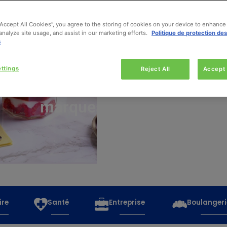
“Accept All Cookies”, you agree to the storing of cookies on your device to enhance 
analyze site usage, and assist in our marketing efforts.
Politique de protection de
s
Découvrez
toutes
ttings
Reject All
Accept 
les
marques
ire
Santé
Entreprise
Boulangeri