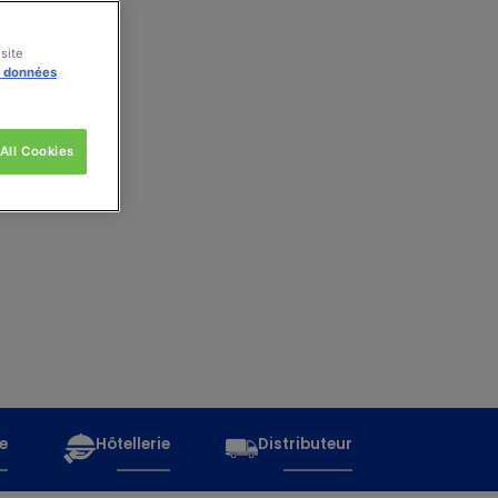
site
s données
All Cookies
e
Hôtellerie
Distributeur