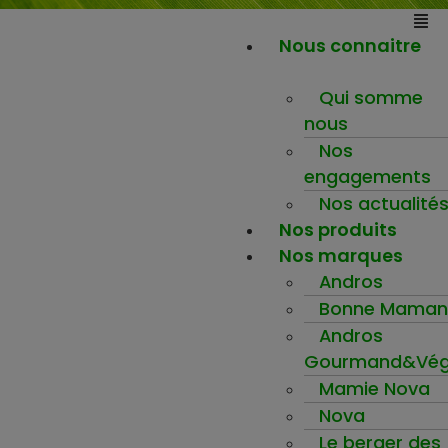
Nous connaitre
Qui somme
nous
Nos
engagements
Nos actualité
Nos produits
Nos marques
Andros
Bonne Maman
Andros
Gourmand&Vég
Mamie Nova
Nova
Le berger des