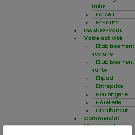
fruits
Force+
Be-Nuts
Inspirez-vous
Votre activité
Etablissement
scolaire
Etablissement
santé
Ehpad
Entreprise
Boulangerie
Hôtellerie
Distributeur
Commercial
Mon compte
Ma wishlist