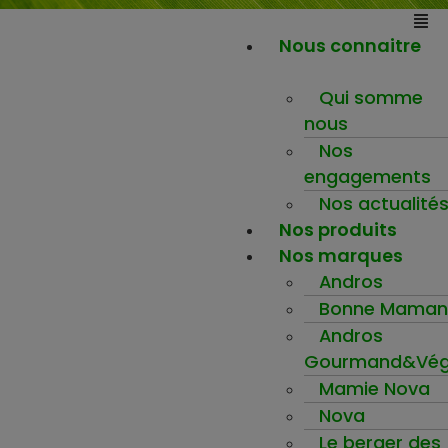
Nous connaitre
Qui somme
nous
Nos
engagements
Nos actualité
Nos produits
Nos marques
Andros
Bonne Maman
Andros
Gourmand&Vég
Mamie Nova
Nova
Le berger des