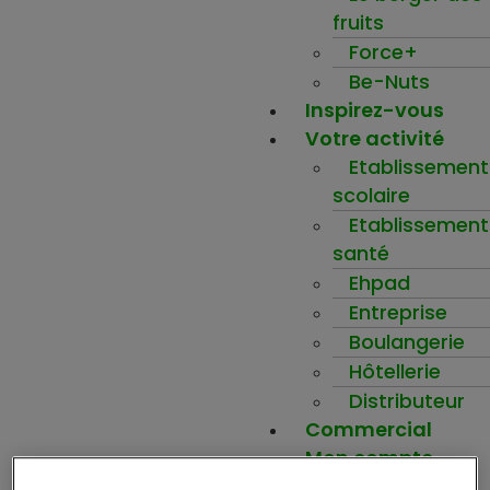
fruits
Force+
Be-Nuts
Inspirez-vous
Votre activité
Etablissement
scolaire
Etablissement
santé
Ehpad
Entreprise
Boulangerie
Hôtellerie
Distributeur
Commercial
Mon compte
Ma wishlist