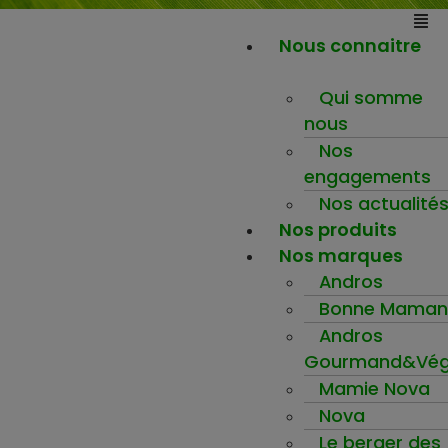
Nous connaitre
Qui somme
nous
Nos
engagements
Nos actualité
Nos produits
Nos marques
Andros
Bonne Maman
Andros
Gourmand&Vég
Mamie Nova
Nova
Le berger des