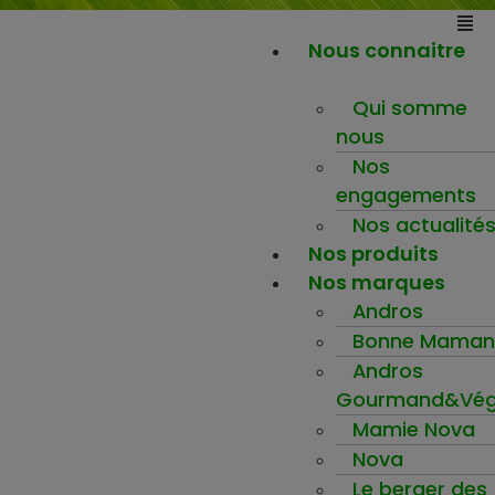
Nous connaitre
Qui somme
nous
Nos
engagements
Nos actualité
Nos produits
Nos marques
Andros
Bonne Maman
Andros
Gourmand&Vég
Mamie Nova
Nova
Le berger des