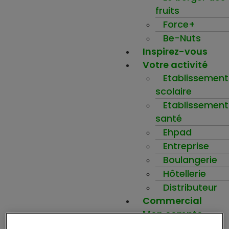
fruits
Force+
Be-Nuts
Inspirez-vous
Votre activité
Etablissement
scolaire
Etablissement
santé
Ehpad
Entreprise
Boulangerie
Hôtellerie
Distributeur
Commercial
Mon compte
Ma wishlist