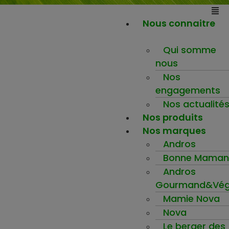
Nous connaitre
Qui somme
nous
Nos
engagements
Nos actualité
Nos produits
Nos marques
Andros
Bonne Maman
Andros
Gourmand&Vég
Mamie Nova
Nova
Le berger des