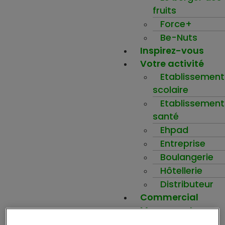
fruits
Force+
Be-Nuts
Inspirez-vous
Votre activité
Etablissement
scolaire
Etablissement
santé
Ehpad
Entreprise
Boulangerie
Hôtellerie
Distributeur
Commercial
Mon compte
Ma wishlist