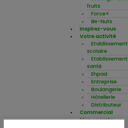
fruits
Force+
Be-Nuts
Inspirez-vous
Votre activité
Etablissement
scolaire
Etablissement
santé
Ehpad
Entreprise
Boulangerie
Hôtellerie
Distributeur
Commercial
Mon compte
Ma wishlist