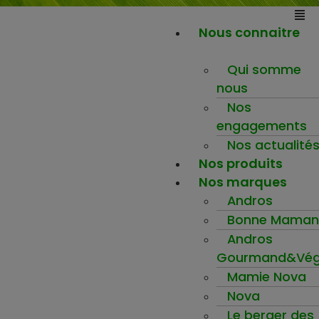
Nous connaitre
Qui somme
nous
Nos
engagements
Nos actualité
Nos produits
Nos marques
Andros
Bonne Maman
Andros
Gourmand&Vég
Mamie Nova
Nova
Le berger des