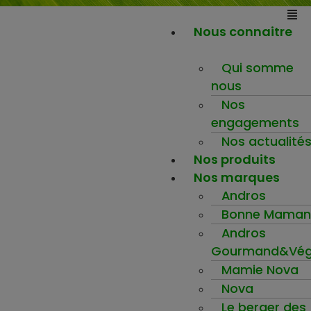
Nous connaitre
Qui somme
nous
Nos
engagements
Nos actualité
Nos produits
Nos marques
Andros
Bonne Maman
Andros
Gourmand&Vég
Mamie Nova
Nova
Le berger des