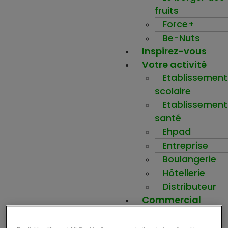
fruits
Force+
Be-Nuts
Inspirez-vous
Votre activité
Etablissement
scolaire
Etablissement
santé
Ehpad
Entreprise
Boulangerie
Hôtellerie
Distributeur
Commercial
Mon compte
Ma wishlist