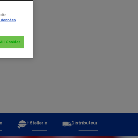
site
s données
All Cookies
e
Hôtellerie
Distributeur