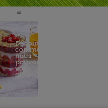
Découvrez
comment
ts
tés
nous
pouvons
vous
aider