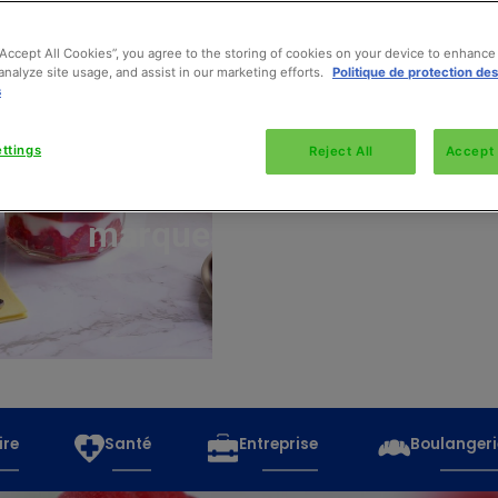
“Accept All Cookies”, you agree to the storing of cookies on your device to enhance 
analyze site usage, and assist in our marketing efforts.
Politique de protection de
s
Découvrez
toutes
ttings
Reject All
Accept 
les
marques
ire
Santé
Entreprise
Boulangeri