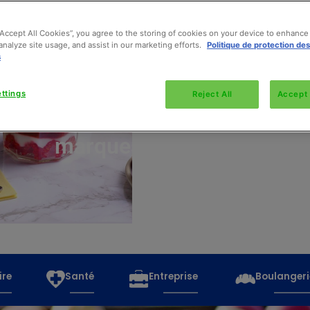
“Accept All Cookies”, you agree to the storing of cookies on your device to enhance 
analyze site usage, and assist in our marketing efforts.
Politique de protection de
s
Découvrez
toutes
ttings
Reject All
Accept 
les
marques
ire
Santé
Entreprise
Boulangeri