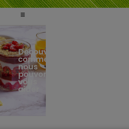
Découvrez
comment
ts
tés
nous
pouvons
vous
aider