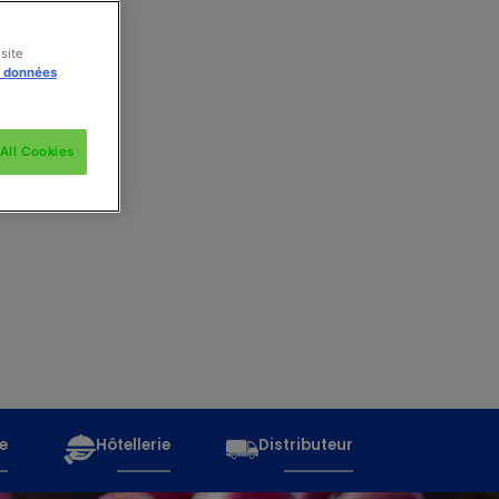
site
s données
All Cookies
e
Hôtellerie
Distributeur