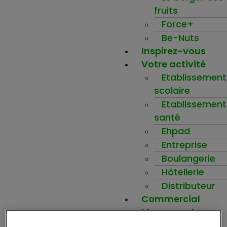
fruits
Force+
Be-Nuts
Inspirez-vous
Votre activité
Etablissement
scolaire
Etablissement
santé
Ehpad
Entreprise
Boulangerie
Hôtellerie
Distributeur
Commercial
Mon compte
Ma wishlist