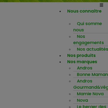
Nous connaitre
Qui somme
nous
Nos
engagements
Nos actualité
Nos produits
Nos marques
Andros
Bonne Maman
Andros
Gourmand&Vég
Mamie Nova
Nova
Le berger des