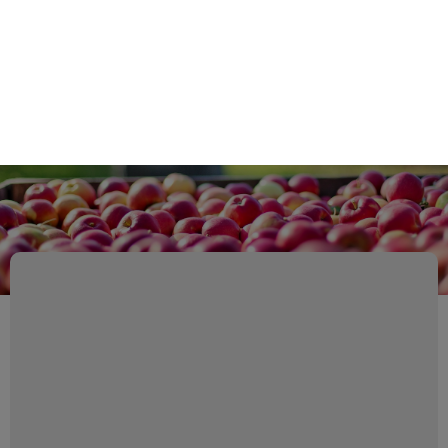
Retour au catalogue
By clicking “Accept All Cookies”, you agree to the storing of cookies on
your device to enhance site navigation, analyze site usage, and assist
in our marketing efforts.
Politique de protection des données
personelles
Reject All
Accept All Cookies
Cookies Settings