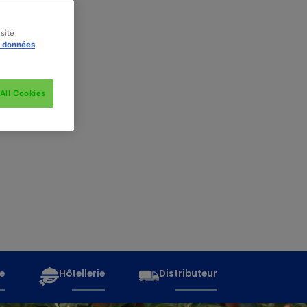
site
s données
All Cookies
e
Hôtellerie
Distributeur