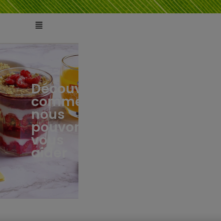
Découvrez
comment
ts
tés
nous
pouvons
vous
aider