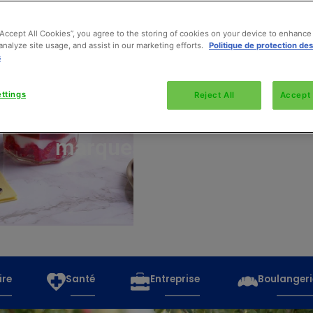
“Accept All Cookies”, you agree to the storing of cookies on your device to enhance 
analyze site usage, and assist in our marketing efforts.
Politique de protection de
s
Découvrez
toutes
ttings
Reject All
Accept 
les
marques
ire
Santé
Entreprise
Boulangeri