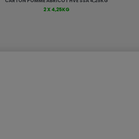
CARTON POMME ABRICOT HVE SSA 4,25KG
2 X 4,25KG