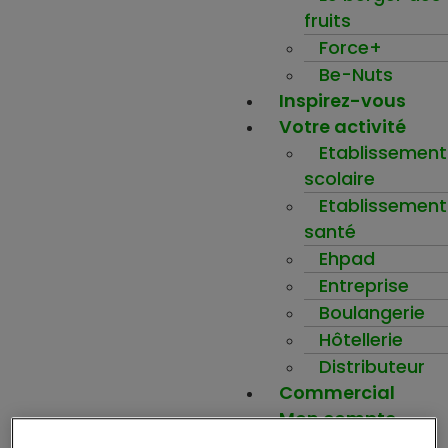
fruits
Force+
Be-Nuts
Inspirez-vous
Votre activité
Etablissement
scolaire
Etablissement
santé
Ehpad
Entreprise
Boulangerie
Hôtellerie
Distributeur
Commercial
Mon compte
Ma wishlist