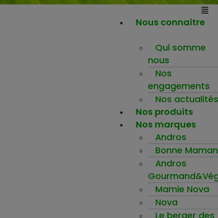
Nous connaitre
Qui somme
nous
Nos
engagements
Nos actualité
Nos produits
Nos marques
Andros
Bonne Maman
Andros
Gourmand&Vég
Mamie Nova
Nova
Le berger des